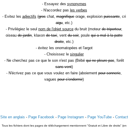
- Essayez des
synonymes
- N'accordez pas
les verbes
- Evitez les
adjectifs
(
gros
chat,
magnifique
orage, explosion
puissante
, cri
aigu
, etc.)
- Privilégiez le seul
nom de l'objet source
du bruit (moteur
de triporteur
,
oiseau
de jardin
, klaxon
de taxi
, vent
du soir
, poule
qui a mal à la patte
droite
, etc.)
- évitez les onomatopées et l'argot
- Choisissez le
singulier
- Ne cherchez pas ce que le son n'est pas (Bébé
qui ne pleure pas
, forêt
sans vent
)
- N'écrivez pas ce que vous voulez en faire (aboiement
pour sonnerie
,
vagues
pour s'endormir
)
Site en anglais
-
Page Facebook
-
Page Instagram
-
Page YouTube
-
Contact
Tous les fichiers dont les pages de téléchargement mentionnent "Gratuit et Libre de droits" (en