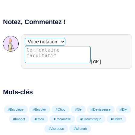
Notez, Commentez !
Commentaire facultatif
Votre notation
OK
Mots-clés
#Bricolage
#Bricoler
#Choc
#Cle
#Devisseuse
#Diy
#Impact
#Pneu
#Pneumatic
#Pneumatique
#Tinker
#Visseuse
#Wrench