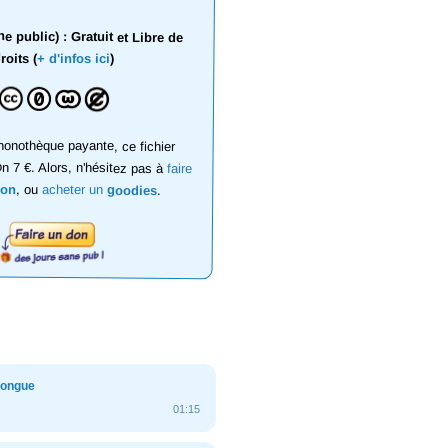
 public) : Gratuit et Libre de
roits (
+ d'infos ici
)
onothèque payante, ce fichier
on 7 €. Alors, n'hésitez pas à
faire
don
, ou
acheter un
goodies
.
 longue
01:15