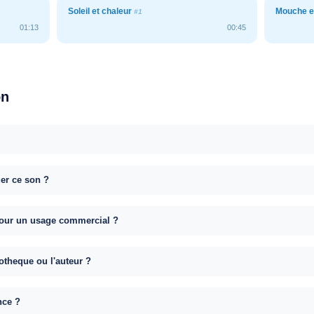
Soleil et chaleur
Mouche et
#1
01:13
00:45
on
uer ce son ?
e pour un usage commercial ?
otheque ou l'auteur ?
nce ?