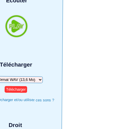
Écouter
Télécharger
arger
harger et/ou utiliser ces sons ?
Droit