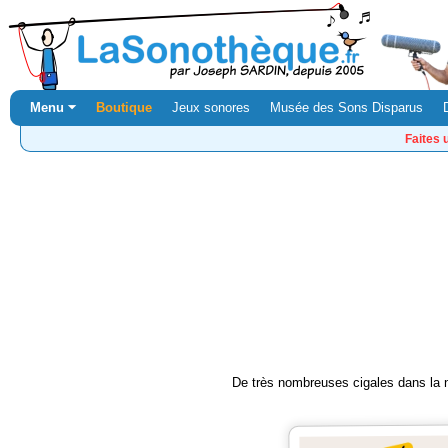
Menu ⏷
Boutique
Jeux sonores
Musée des Sons Disparus
Faites 
De très nombreuses cigales dans la n