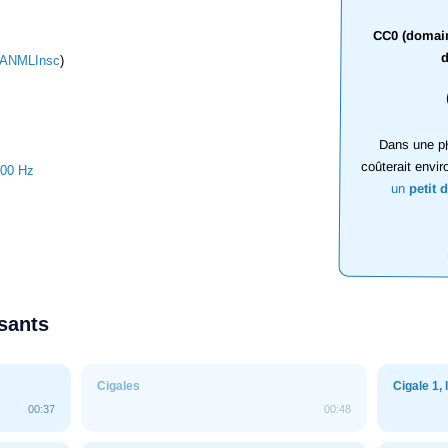
CC0 (domaine
d
ANMLInsc
)
Dans une ph
coûterait envir
000 Hz
un
petit 
ssants
Cigales
Cigale 1,
00:37
00:48