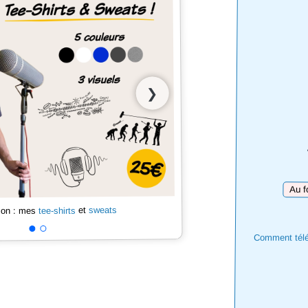
❯
Téléch
sweats
et
tee-shirts
 son : mes
Comment téléc