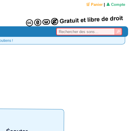
🛒 Panier
|
👤 Compte
outiens !