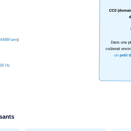
CC0 (domaine
d
AMBFarm
)
Dans une ph
coûterait envir
un
petit 
000 Hz
ssants