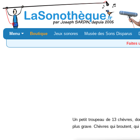
Menu ⏷
Boutique
Jeux sonores
Musée des Sons Disparus
Faites 
Un petit troupeau de 13 chèvres, do
plus grave. Chèvres qui broutent, qu