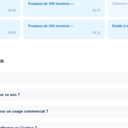
Troupeau de 300 moutons
Chèvres e
#2
02:00
01:37
Troupeau de 300 moutons
Etable à
#1
02:05
01:11
on
uer ce son ?
e pour un usage commercial ?
otheque ou l'auteur ?