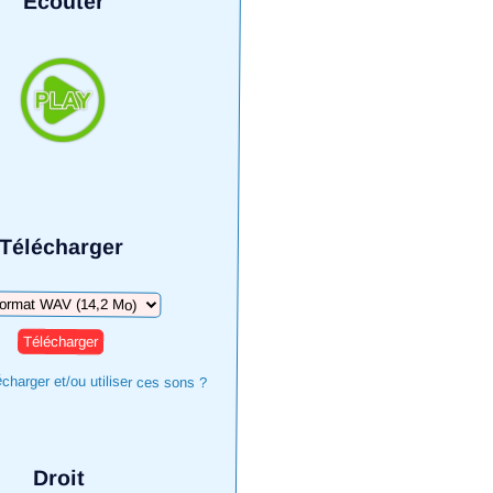
Écouter
Télécharger
harger
harger et/ou utiliser ces sons ?
Droit