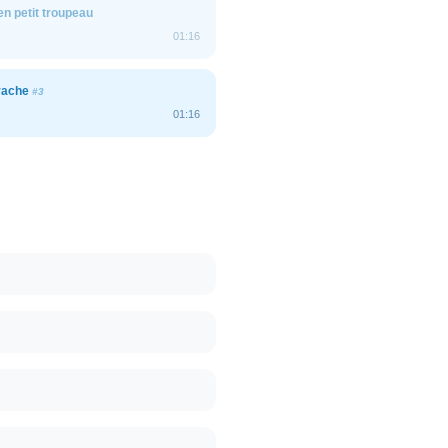
n petit troupeau
01:16
 vache
#3
01:16