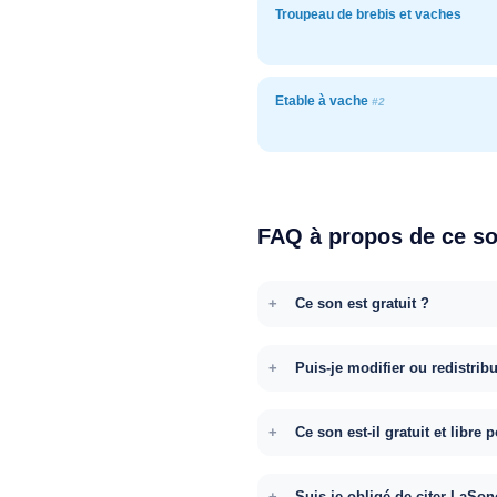
Troupeau de brebis et vaches
Etable à vache
#2
FAQ à propos de ce s
Ce son est gratuit ?
Puis-je modifier ou redistrib
Ce son est-il gratuit et libr
Suis-je obligé de citer LaSon