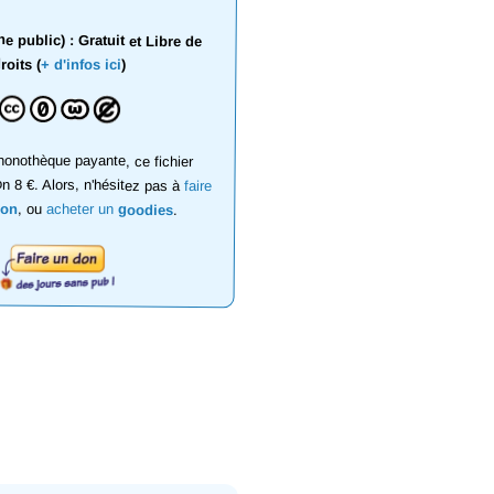
 public) : Gratuit et Libre de
roits (
+ d'infos ici
)
onothèque payante, ce fichier
on 8 €. Alors, n'hésitez pas à
faire
don
, ou
acheter un
goodies
.