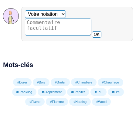
Commentaire facultatif
Votre notation
OK
Mots-clés
#Boiler
#Bois
#Bruler
#Chaudiere
#Chauffage
#Crackling
#Crepitement
#Crepiter
#Feu
#Fire
#Flame
#Flamme
#Heating
#Wood