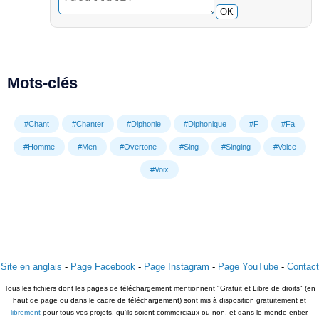
OK
Mots-clés
#Chant
#Chanter
#Diphonie
#Diphonique
#F
#Fa
#Homme
#Men
#Overtone
#Sing
#Singing
#Voice
#Voix
Site en anglais
-
Page Facebook
-
Page Instagram
-
Page YouTube
-
Contact
Tous les fichiers dont les pages de téléchargement mentionnent "Gratuit et Libre de droits" (en
haut de page ou dans le cadre de téléchargement) sont mis à disposition gratuitement et
librement
pour tous vos projets, qu'ils soient commerciaux ou non, et dans le monde entier.