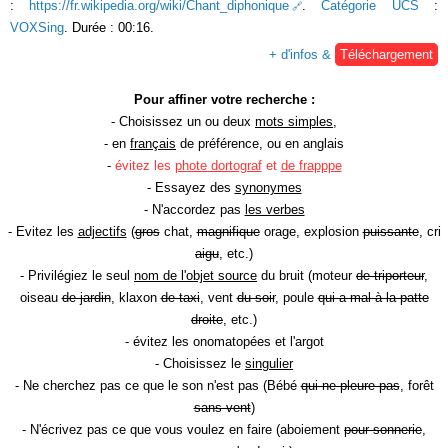
:
https://fr.wikipedia.org/wiki/Chant_diphonique
.
Catégorie UCS
:
VOXSing
. Durée : 00:16.
+ d'infos &
Téléchargement
Pour affiner votre recherche :
- Choisissez un ou deux
mots simples
,
- en
français
de préférence, ou en anglais
-
évitez les
phote dortograf
et
de frapppe
- Essayez des
synonymes
- N'accordez pas
les verbes
- Evitez les
adjectifs
(
gros
chat,
magnifique
orage, explosion
puissante
, cri
aigu
, etc.)
- Privilégiez le seul
nom de l'objet source
du bruit (moteur
de triporteur
,
oiseau
de jardin
, klaxon
de taxi
, vent
du soir
, poule
qui a mal à la patte
droite
, etc.)
- évitez les onomatopées et l'argot
- Choisissez le
singulier
- Ne cherchez pas ce que le son n'est pas (Bébé
qui ne pleure pas
, forêt
sans vent
)
- N'écrivez pas ce que vous voulez en faire (aboiement
pour sonnerie
,