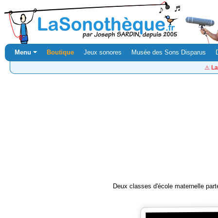
Menu ⏷
Boutique
Jeux sonores
Musée des Sons Disparus
⚠️
La
Deux classes d'école maternelle parte