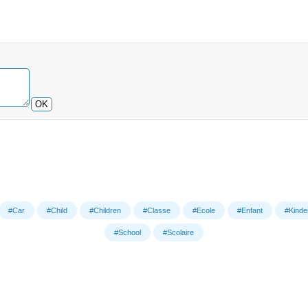
OK
#Car
#Child
#Children
#Classe
#Ecole
#Enfant
#Kinde
#School
#Scolaire