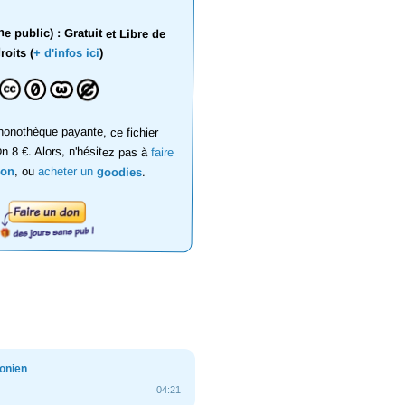
 public) : Gratuit et Libre de
roits (
+ d'infos ici
)
onothèque payante, ce fichier
on 8 €. Alors, n'hésitez pas à
faire
don
, ou
acheter un
goodies
.
onien
04:21