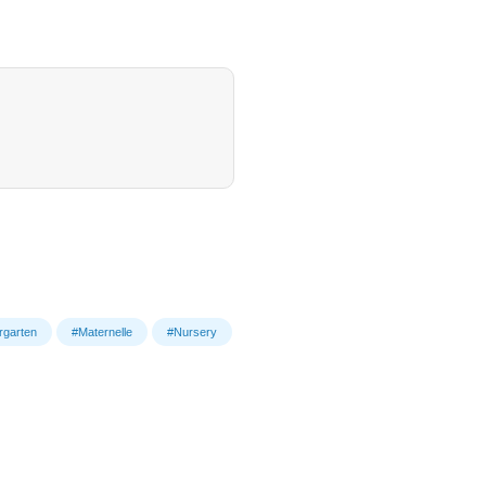
rgarten
#Maternelle
#Nursery