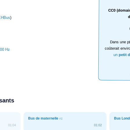
CC0 (domaine
d
EHBus
)
Dans une ph
coûterait envir
000 Hz
un
petit 
ssants
Bus de maternelle
Bus Lond
#1
01:04
01:02