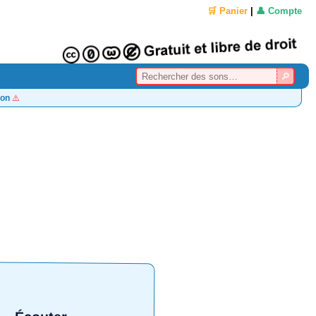
🛒 Panier
|
👤 Compte
on
⚠️