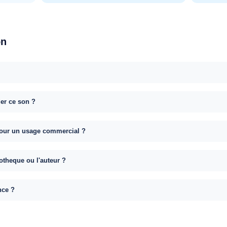
on
uer ce son ?
e pour un usage commercial ?
otheque ou l'auteur ?
nce ?