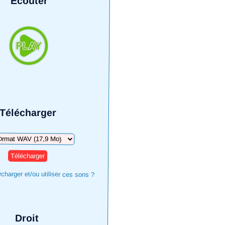
Écouter
Télécharger
arger
harger et/ou utiliser ces sons ?
Droit