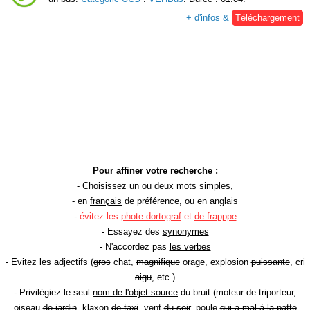
+ d'infos &
Téléchargement
Pour affiner votre recherche :
- Choisissez un ou deux
mots simples
,
- en
français
de préférence, ou en anglais
-
évitez les
phote dortograf
et
de frapppe
- Essayez des
synonymes
- N'accordez pas
les verbes
- Evitez les
adjectifs
(
gros
chat,
magnifique
orage, explosion
puissante
, cri
aigu
, etc.)
- Privilégiez le seul
nom de l'objet source
du bruit (moteur
de triporteur
,
oiseau
de jardin
, klaxon
de taxi
, vent
du soir
, poule
qui a mal à la patte