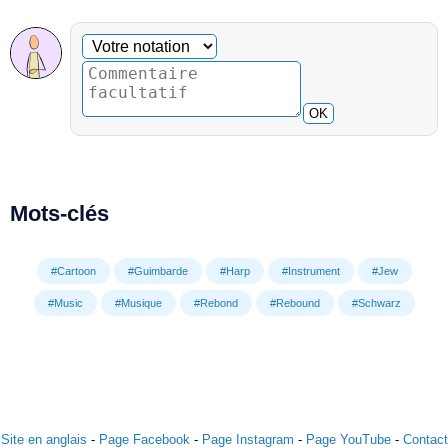
Commentaire facultatif
Votre notation
OK
Mots-clés
#Cartoon
#Guimbarde
#Harp
#Instrument
#Jew
#Music
#Musique
#Rebond
#Rebound
#Schwarz
Site en anglais
-
Page Facebook
-
Page Instagram
-
Page YouTube
-
Contact