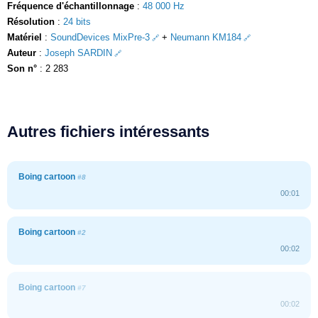
Fréquence d'échantillonnage
:
48 000 Hz
Résolution
:
24 bits
Matériel
:
SoundDevices MixPre-3
+
Neumann KM184
Auteur
:
Joseph SARDIN
Son n°
: 2 283
Autres fichiers intéressants
Boing cartoon
#8
00:01
Boing cartoon
#2
00:02
Boing cartoon
#7
00:02