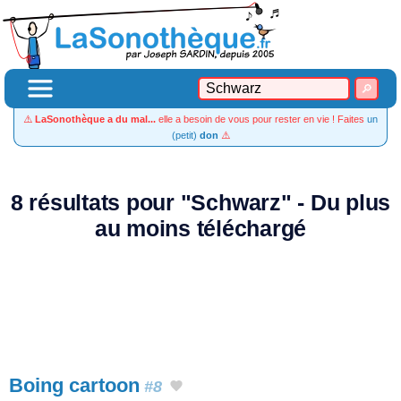
⚠️
LaSonothèque a du mal...
elle a besoin de vous pour rester en vie ! Faites
un
(petit)
don
⚠️
8 résultats pour "Schwarz" - Du plus
au moins téléchargé
Boing cartoon
#8