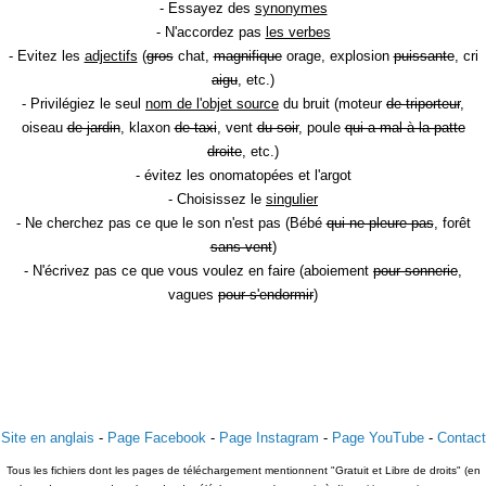
- Essayez des
synonymes
- N'accordez pas
les verbes
- Evitez les
adjectifs
(
gros
chat,
magnifique
orage, explosion
puissante
, cri
aigu
, etc.)
- Privilégiez le seul
nom de l'objet source
du bruit (moteur
de triporteur
,
oiseau
de jardin
, klaxon
de taxi
, vent
du soir
, poule
qui a mal à la patte
droite
, etc.)
- évitez les onomatopées et l'argot
- Choisissez le
singulier
- Ne cherchez pas ce que le son n'est pas (Bébé
qui ne pleure pas
, forêt
sans vent
)
- N'écrivez pas ce que vous voulez en faire (aboiement
pour sonnerie
,
vagues
pour s'endormir
)
Site en anglais
-
Page Facebook
-
Page Instagram
-
Page YouTube
-
Contact
Tous les fichiers dont les pages de téléchargement mentionnent "Gratuit et Libre de droits" (en