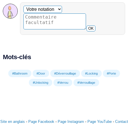
Commentaire facultatif
Votre notation
OK
Mots-clés
#Bathroom
#Door
#Déverrouillage
#Locking
#Porte
#Unlocking
#Verrou
#Verrouillage
Site en anglais
-
Page Facebook
-
Page Instagram
-
Page YouTube
-
Contact