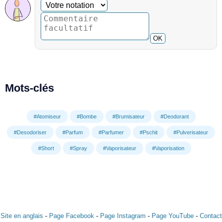
Commentaire facultatif
Votre notation
OK
Mots-clés
#Atomiseur
#Bombe
#Brumisateur
#Deodorant
#Desodoriser
#Parfum
#Parfumer
#Pschit
#Pulverisateur
#Short
#Spray
#Vaporisateur
#Vaporisation
Site en anglais
-
Page Facebook
-
Page Instagram
-
Page YouTube
-
Contact