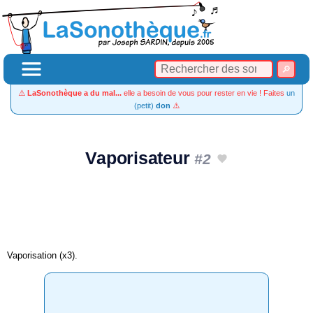
⚠️
LaSonothèque a du mal...
elle a besoin de vous pour rester en vie ! Faites
un
(petit)
don
⚠️
Vaporisateur
#2
Vaporisation (x3).