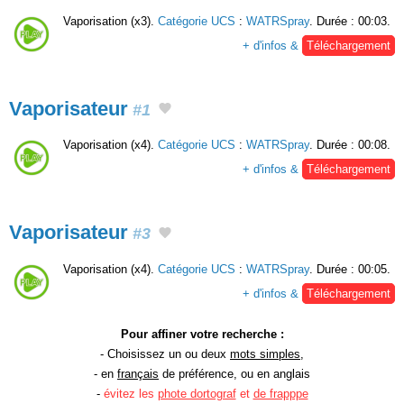
Vaporisation (x3).
Catégorie UCS
:
WATRSpray
. Durée : 00:03.
+ d'infos &
Téléchargement
Vaporisateur
#1
Vaporisation (x4).
Catégorie UCS
:
WATRSpray
. Durée : 00:08.
+ d'infos &
Téléchargement
Vaporisateur
#3
Vaporisation (x4).
Catégorie UCS
:
WATRSpray
. Durée : 00:05.
+ d'infos &
Téléchargement
Pour affiner votre recherche :
- Choisissez un ou deux
mots simples
,
- en
français
de préférence, ou en anglais
-
évitez les
phote dortograf
et
de frapppe