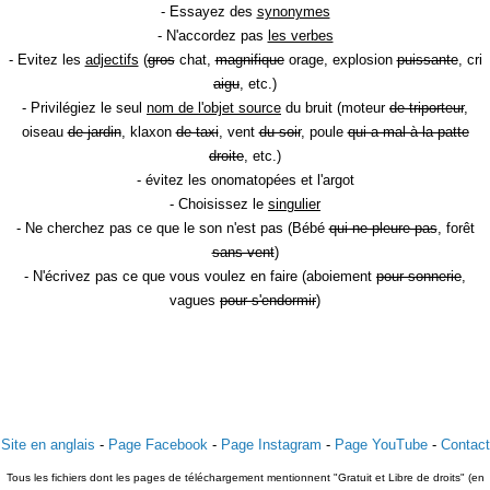
- Essayez des
synonymes
- N'accordez pas
les verbes
- Evitez les
adjectifs
(
gros
chat,
magnifique
orage, explosion
puissante
, cri
aigu
, etc.)
- Privilégiez le seul
nom de l'objet source
du bruit (moteur
de triporteur
,
oiseau
de jardin
, klaxon
de taxi
, vent
du soir
, poule
qui a mal à la patte
droite
, etc.)
- évitez les onomatopées et l'argot
- Choisissez le
singulier
- Ne cherchez pas ce que le son n'est pas (Bébé
qui ne pleure pas
, forêt
sans vent
)
- N'écrivez pas ce que vous voulez en faire (aboiement
pour sonnerie
,
vagues
pour s'endormir
)
Site en anglais
-
Page Facebook
-
Page Instagram
-
Page YouTube
-
Contact
Tous les fichiers dont les pages de téléchargement mentionnent "Gratuit et Libre de droits" (en