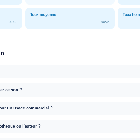
Toux moyenne
Toux ho
00:02
00:34
on
uer ce son ?
e pour un usage commercial ?
otheque ou l'auteur ?