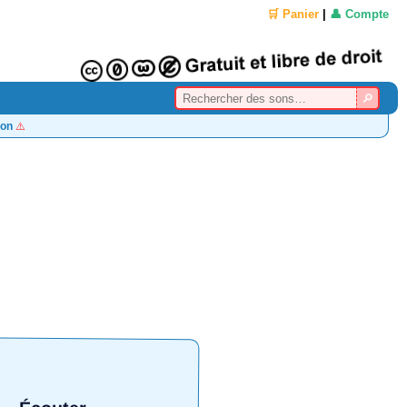
🛒 Panier
|
👤 Compte
on
⚠️