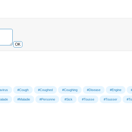
OK
virus
#Cough
#Coughed
#Coughing
#Disease
#Engine
alade
#Maladie
#Personne
#Sick
#Tousse
#Tousser
#To