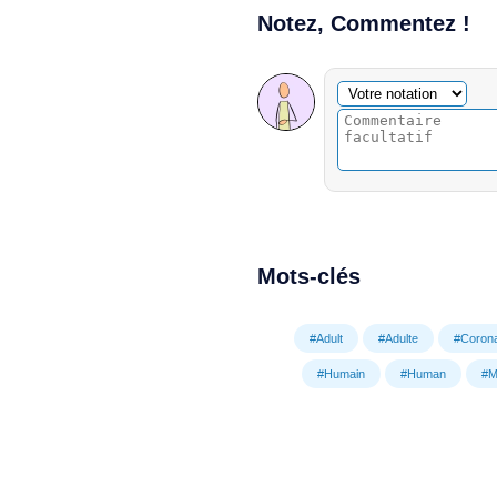
Notez, Commentez !
Commentaire facultatif
Votre notation
Mots-clés
#Adult
#Adulte
#Corona
#Humain
#Human
#M