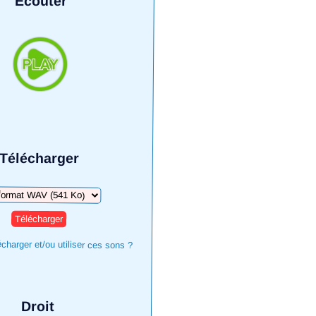
Écouter
Télécharger
harger
harger et/ou utiliser ces sons ?
Droit