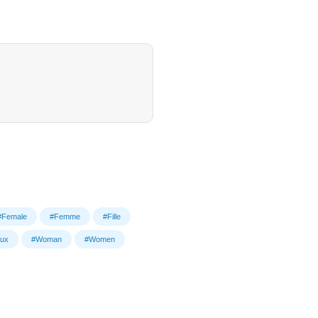
#Female
#Femme
#Fille
ux
#Woman
#Women