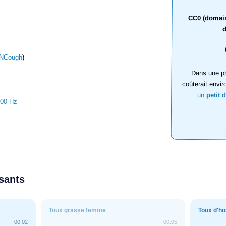
CC0 (domaine
d
NCough
)
Dans une ph
coûterait envir
un
petit 
000 Hz
ssants
Toux grasse femme
Toux d'
00:02
00:05