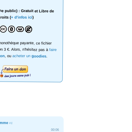
 public) : Gratuit et Libre de
roits (
+ d'infos ici
)
onothèque payante, ce fichier
on 3 €. Alors, n'hésitez pas à
faire
don
, ou
acheter un
goodies
.
homme
#1
00:06