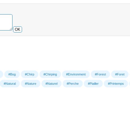
OK
#Bog
#Chirp
#Chirping
#Environment
#Forest
#Foret
#Natural
#Nature
#Naturel
#Perche
#Piailler
#Printemps