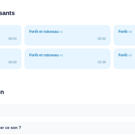
ssants
Forêt et ruisseau
Forêt
#1
#4
00:54
05:00
Forêt et ruisseau
Forêt
#3
#2
06:00
03:39
on
uer ce son ?