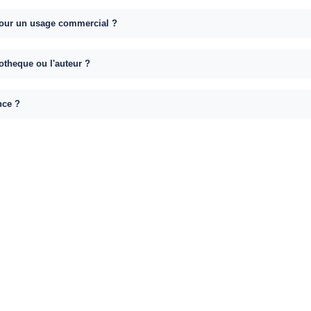
e pour un usage commercial ?
otheque ou l'auteur ?
nce ?