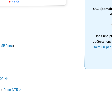
CC0 (domaine
d
Dans une ph
coûterait env
AMBForst
)
faire un
pet
000 Hz
+
Rode NT5