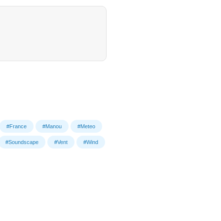
#France
#Manou
#Meteo
#Soundscape
#Vent
#Wind