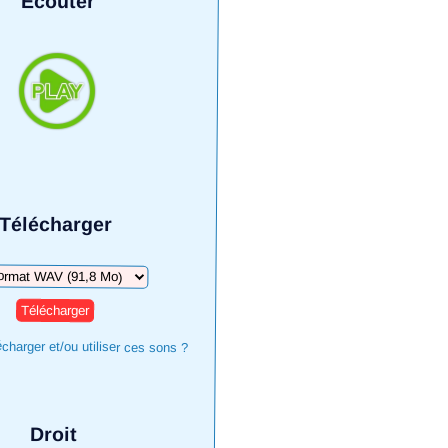
Écouter
Télécharger
arger
harger et/ou utiliser ces sons ?
Droit