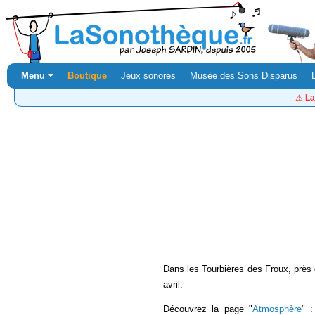
Menu ⏷
Boutique
Jeux sonores
Musée des Sons Disparus
⚠️
La
Dans les Tourbières des Froux, près
avril.
Découvrez la page "
Atmosphère
" 