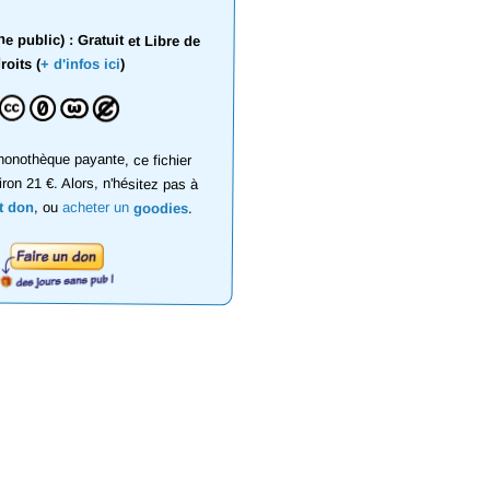
 public) : Gratuit et Libre de
roits (
+ d'infos ici
)
onothèque payante, ce fichier
iron 21 €. Alors, n'hésitez pas à
it don
, ou
acheter un
goodies
.