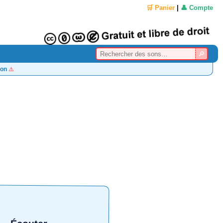
🛒 Panier
|
👤 Compte
on
⚠️