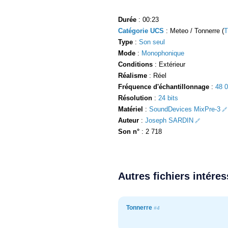
Durée
: 00:23
Catégorie UCS
: Meteo / Tonnerre (
Type
:
Son seul
Mode
:
Monophonique
Conditions
: Extérieur
Réalisme
: Réel
Fréquence d'échantillonnage
:
48 
Résolution
:
24 bits
Matériel
:
SoundDevices MixPre-3
Auteur
:
Joseph SARDIN
Son n°
: 2 718
Autres fichiers intére
Tonnerre
#4