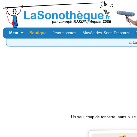
Menu ⏷
Boutique
Jeux sonores
Musée des Sons Disparus
⚠️
La
Un seul coup de tonnerre, sans pluie.