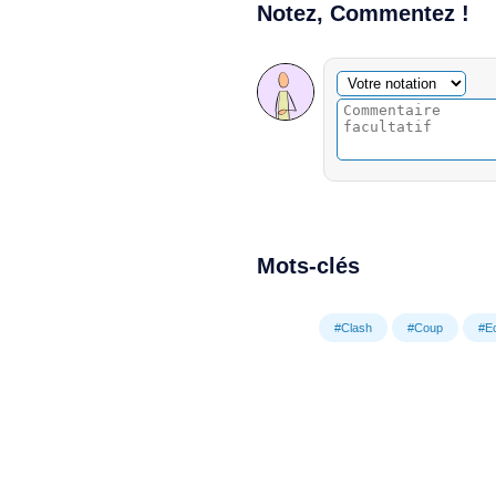
Notez, Commentez !
Commentaire facultatif
Votre notation
Mots-clés
#Clash
#Coup
#Ec