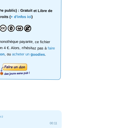
 public) : Gratuit et Libre de
roits (
+ d'infos ici
)
onothèque payante, ce fichier
on 4 €. Alors, n'hésitez pas à
faire
don
, ou
acheter un
goodies
.
#3
00:11