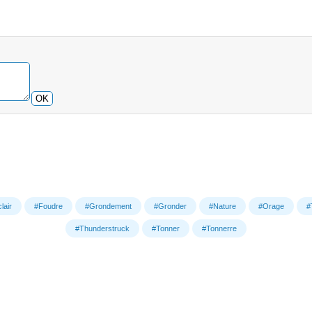
OK
lair
#Foudre
#Grondement
#Gronder
#Nature
#Orage
#
#Thunderstruck
#Tonner
#Tonnerre