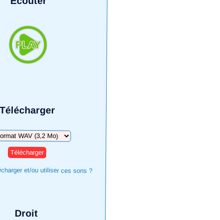
Écouter
Télécharger
harger
harger et/ou utiliser ces sons ?
Droit