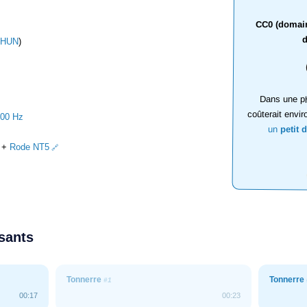
CC0 (domaine
d
THUN
)
Dans une ph
coûterait envir
000 Hz
un
petit 
+
Rode NT5
ssants
Tonnerre
Tonnerre
#1
00:17
00:23