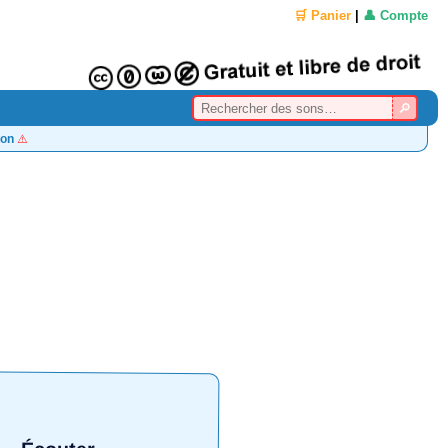
🛒 Panier
|
👤 Compte
on
⚠️