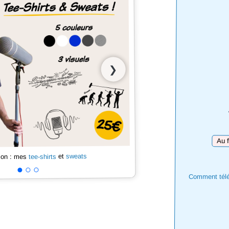
❯
Téléc
sweats
et
tee-shirts
 son : mes
Comment téléc