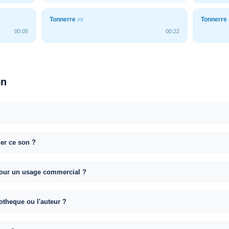
Tonnerre
Tonnerre
#5
00:05
00:22
on
uer ce son ?
e pour un usage commercial ?
otheque ou l'auteur ?