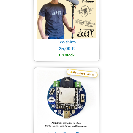
Tee-shirts
25,00 €
En stock
★
Meilleure vente