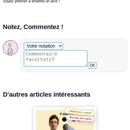
Soyez premier à émettre un avis !
Notez, Commentez !
Commentaire facultatif
Votre notation
OK
D'autres articles intéressants
★
Meilleure vente
❤
Coup de cœur