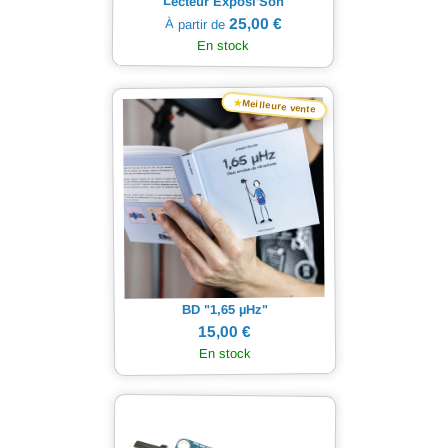
Lecteur Exposi'Son
25,00 €
À partir de
En stock
★
Meilleure vente
Hz"
µ
BD "1,65
15,00 €
En stock