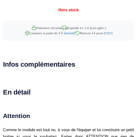
Hors stock
Paiement sécurisé
Expédié en 1-2 jours (gén.)
Livraison à partir de 5 € (
détails
)
Retours 14 jours (
CGV
)
Infos complémentaires
En détail
Attention
Comme le module est tout nu, à vous de l'équiper et lui construire un petit
boitier si vous le souhaitez. Faites donc ATTENTION que rien de