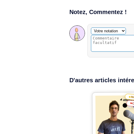
Notez, Commentez !
Commentaire facultatif
Votre notation
D'autres articles intér
★
Me
❤
C