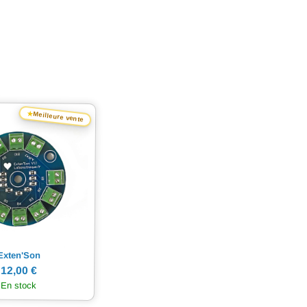
★
Meilleure vente
Exten'Son
12,00 €
En stock