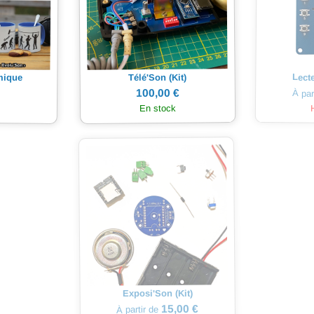
mique
Lect
Télé'Son (Kit)
100,00 €
À par
En stock
Exposi'Son (Kit)
15,00 €
À partir de