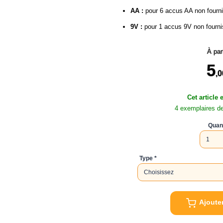
AA :
pour 6 accus AA non fourn
9V :
pour 1 accus 9V non fournis
À par
5
,0
Cet article 
4 exemplaires d
Quant
Type
Ajoute