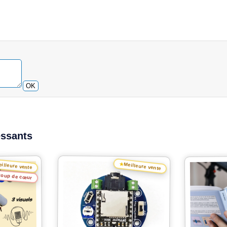
OK
essants
★
illeure vente
Meilleure vente
oup de cœur