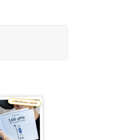
★
Meilleure vente