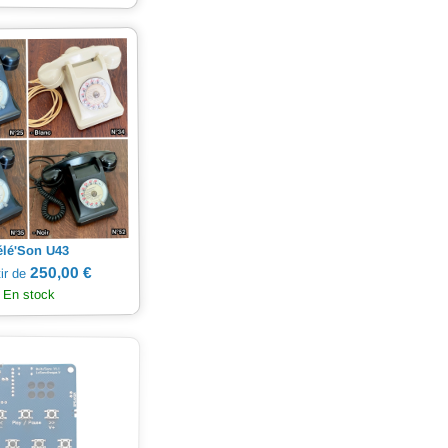
élé'Son U43
250,00 €
tir de
En stock