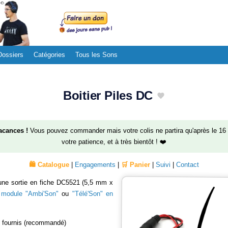
Dossiers
Catégories
Tous les Sons
Boitier Piles DC
acances !
Vous pouvez commander mais votre colis ne partira qu'après le 16 
votre patience, et à très bientôt ! ❤️
🛍️ Catalogue
|
Engagements
|
🛒 Panier
|
Suivi
|
Contact
 une sortie en fiche DC5521 (5,5 mm x
n
module "Ambi'Son"
ou
"Télé'Son" en
 fournis (recommandé)