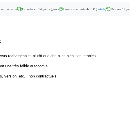
ent sécurisé
Expédié en 1-2 jours (gén.)
Livraison à partir de 5 € (
détails
)
Retours 14 jou
s
cus rechargeables plutôt que des piles alcalines jetables.
ont une très faible autonomie.
, version, etc. : non contractuels.