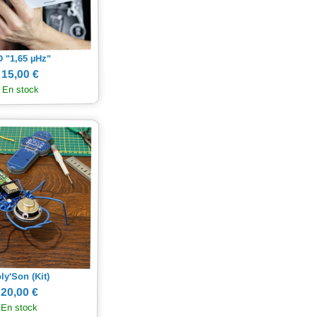
Hz"
µ
 "1,65
15,00 €
En stock
ly'Son (Kit)
20,00 €
En stock