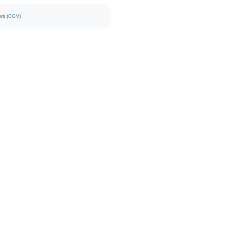
rs (
CGV
)