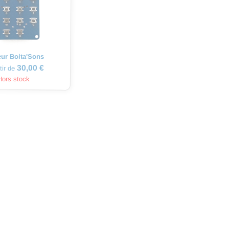
eur Boita'Sons
30,00 €
tir de
Hors stock