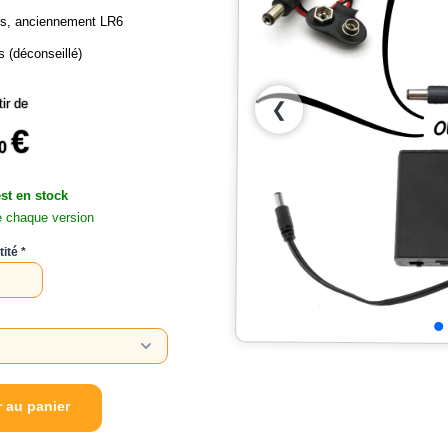
is, anciennement LR6
 (déconseillé)
tir de
❮
€
0
est en stock
e chaque version
ité
r au panier