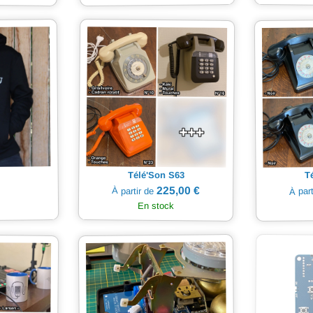
Télé'Son S63
T
225,00 €
À partir de
À par
En stock