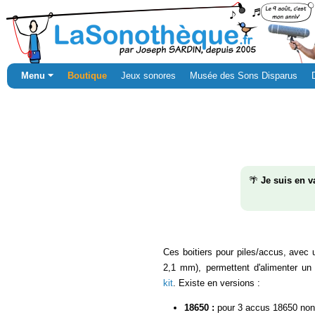
Menu ⏷
Boutique
Jeux sonores
Musée des Sons Disparus
🌴
Je suis en v
Ces boitiers pour piles/accus, avec
2,1 mm), permettent d'alimenter u
kit
. Existe en versions :
18650 :
pour 3 accus 18650 non