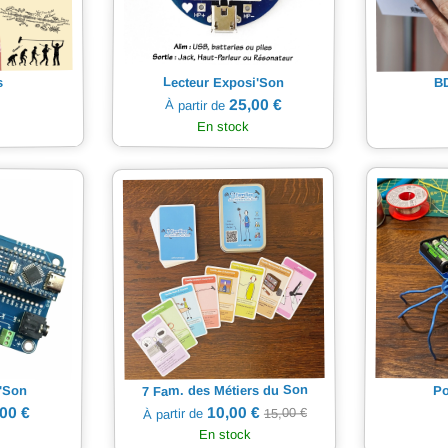
Lecteur Exposi'Son
s
BD
25,00 €
À partir de
En stock
7 Fam. des Métiers du Son
'Son
Po
10,00 €
00 €
15,00 €
À partir de
En stock