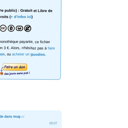
 public) : Gratuit et Libre de
roits (
+ d'infos ici
)
onothèque payante, ce fichier
on 3 €. Alors, n'hésitez pas à
faire
don
, ou
acheter un
goodies
.
de dans mug
#1
00:07