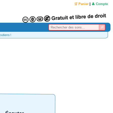
🛒 Panier
|
👤 Compte
outiens !