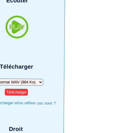
Écouter
Télécharger
harger
harger et/ou utiliser ces sons ?
Droit