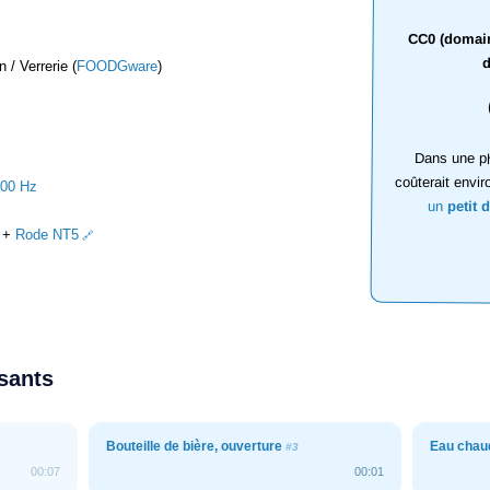
CC0 (domaine
d
 / Verrerie (
FOODGware
)
Dans une ph
coûterait envir
000 Hz
un
petit 
+
Rode NT5
ssants
Bouteille de bière, ouverture
Eau chau
#3
00:07
00:01