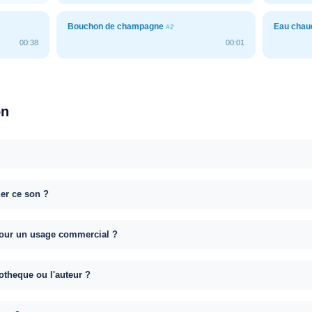
Bouchon de champagne
Eau chau
#2
00:38
00:01
on
uer ce son ?
e pour un usage commercial ?
otheque ou l'auteur ?