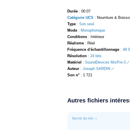
Durée
: 00:07
Catégorie UCS
: Nourriture & Boisson
Type
:
Son seul
Mode
:
Monophonique
Conditions
: Intérieur
Réalisme
: Réel
Fréquence d'échantillonnage
:
48 
Résolution
:
24 bits
Matériel
:
SoundDevices MixPre-3
Auteur
:
Joseph SARDIN
Son n°
: 1 721
Autres fichiers intére
Servir du vin
#1