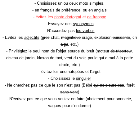
- Choisissez un ou deux
mots simples
,
- en
français
de préférence, ou en anglais
-
évitez les
phote dortograf
et
de frapppe
- Essayez des
synonymes
- N'accordez pas
les verbes
- Evitez les
adjectifs
(
gros
chat,
magnifique
orage, explosion
puissante
, cri
aigu
, etc.)
- Privilégiez le seul
nom de l'objet source
du bruit (moteur
de triporteur
,
oiseau
de jardin
, klaxon
de taxi
, vent
du soir
, poule
qui a mal à la patte
droite
, etc.)
- évitez les onomatopées et l'argot
- Choisissez le
singulier
- Ne cherchez pas ce que le son n'est pas (Bébé
qui ne pleure pas
, forêt
sans vent
)
- N'écrivez pas ce que vous voulez en faire (aboiement
pour sonnerie
,
vagues
pour s'endormir
)