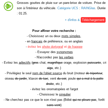
Grosses gouttes de pluie sur un pare-brise de voiture. Prise de
son à l'intérieur du véhicule.
Catégorie UCS
:
RAINGlas
. Durée
: 01:25.
+ d'infos &
Téléchargement
Pour affiner votre recherche :
- Choisissez un ou deux
mots simples
,
- en
français
de préférence, ou en anglais
-
évitez les
phote dortograf
et
de frapppe
- Essayez des
synonymes
- N'accordez pas
les verbes
- Evitez les
adjectifs
(
gros
chat,
magnifique
orage, explosion
puissante
, cri
aigu
, etc.)
- Privilégiez le seul
nom de l'objet source
du bruit (moteur
de triporteur
,
oiseau
de jardin
, klaxon
de taxi
, vent
du soir
, poule
qui a mal à la patte
droite
, etc.)
- évitez les onomatopées et l'argot
- Choisissez le
singulier
- Ne cherchez pas ce que le son n'est pas (Bébé
qui ne pleure pas
, forêt
sans vent
)