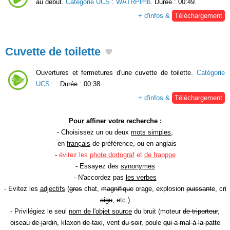
au début.
Catégorie UCS
:
WATRPlmb
. Durée : 00:49.
+ d'infos &
Téléchargement
Cuvette de toilette
Ouvertures et fermetures d'une cuvette de toilette.
Catégorie
UCS
:
. Durée : 00:38.
+ d'infos &
Téléchargement
Pour affiner votre recherche :
- Choisissez un ou deux
mots simples
,
- en
français
de préférence, ou en anglais
-
évitez les
phote dortograf
et
de frapppe
- Essayez des
synonymes
- N'accordez pas
les verbes
- Evitez les
adjectifs
(
gros
chat,
magnifique
orage, explosion
puissante
, cri
aigu
, etc.)
- Privilégiez le seul
nom de l'objet source
du bruit (moteur
de triporteur
,
oiseau
de jardin
, klaxon
de taxi
, vent
du soir
, poule
qui a mal à la patte