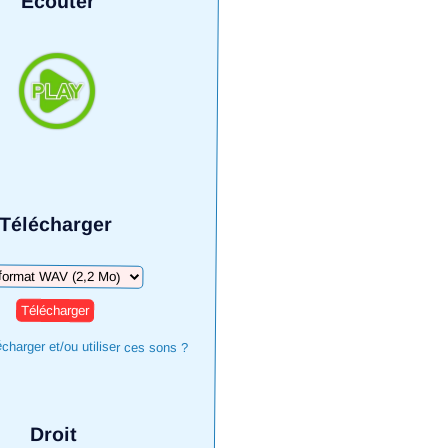
Écouter
Télécharger
harger
harger et/ou utiliser ces sons ?
Droit