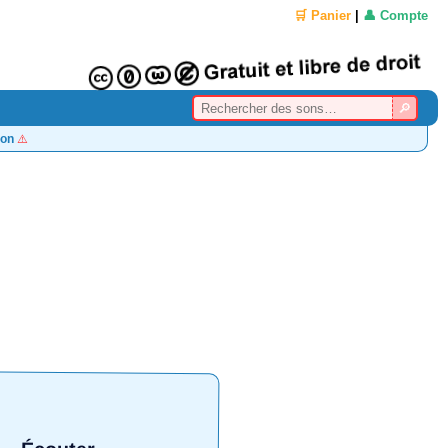
🛒 Panier
|
👤 Compte
on
⚠️