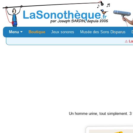
Menu ⏷
Boutique
Jeux sonores
Musée des Sons Disparus
⚠️
La
Un homme urine, tout simplement. 3 f