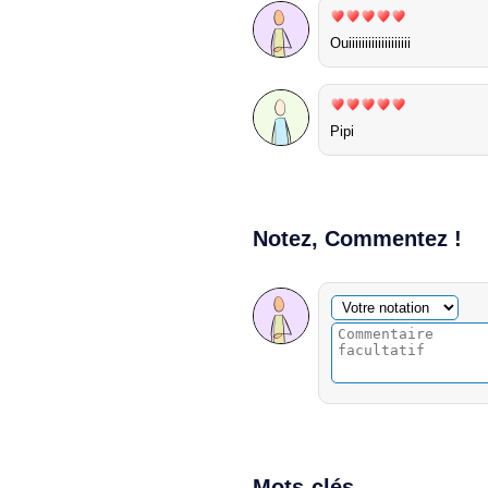
Ouiiiiiiiiiiiiiiiiiii
Pipi
Notez, Commentez !
Commentaire facultatif
Votre notation
Mots-clés