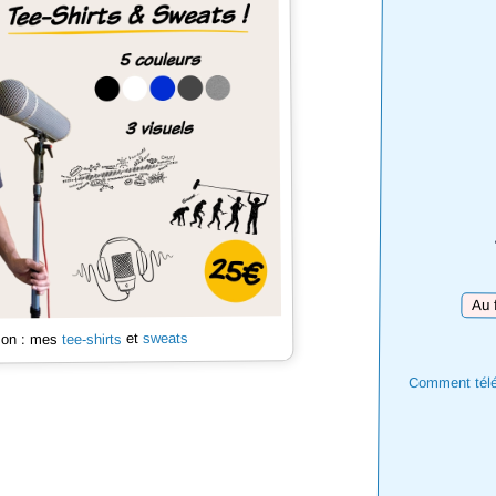
Téléc
sweats
et
tee-shirts
 son : mes
Comment téléc