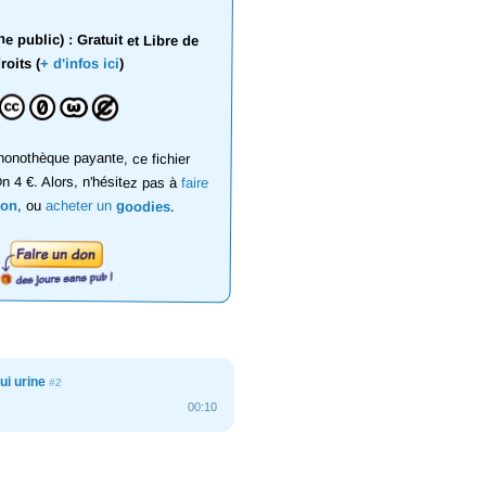
 public) : Gratuit et Libre de
roits (
+ d'infos ici
)
onothèque payante, ce fichier
on 4 €. Alors, n'hésitez pas à
faire
don
, ou
acheter un
goodies
.
i urine
#2
00:10