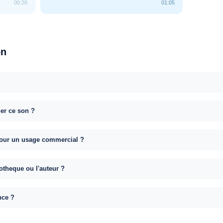
00:26
01:05
on
uer ce son ?
e pour un usage commercial ?
otheque ou l'auteur ?
nce ?