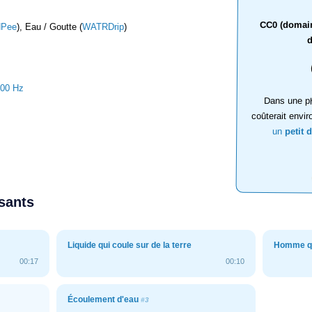
CC0 (domaine
Pee
), Eau / Goutte (
WATRDrip
)
d
100 Hz
Dans une ph
coûterait envir
un
petit 
ssants
Liquide qui coule sur de la terre
Homme qu
00:17
00:10
Écoulement d'eau
#3