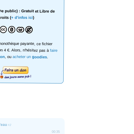
 public) : Gratuit et Libre de
roits (
+ d'infos ici
)
onothèque payante, ce fichier
on 4 €. Alors, n'hésitez pas à
faire
don
, ou
acheter un
goodies
.
'eau
#2
00:35