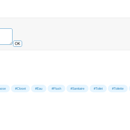
OK
asse
#Closet
#Eau
#Flush
#Sanitaire
#Toilet
#Toilette