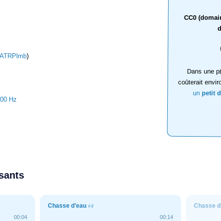
CC0 (domaine
d
ATRPlmb
)
Dans une ph
coûterait envir
un
petit 
100 Hz
ssants
Chasse d'eau
Chasse d
#4
00:04
00:14