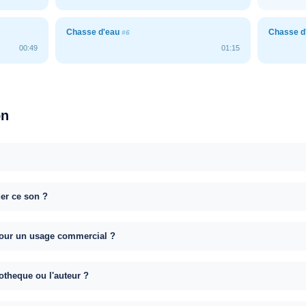
Chasse d'eau
Chasse d
#6
00:49
01:15
on
uer ce son ?
e pour un usage commercial ?
otheque ou l'auteur ?