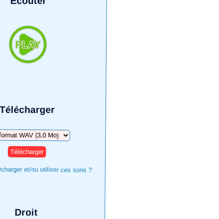
Écouter
Télécharger
harger
harger et/ou utiliser ces sons ?
Droit