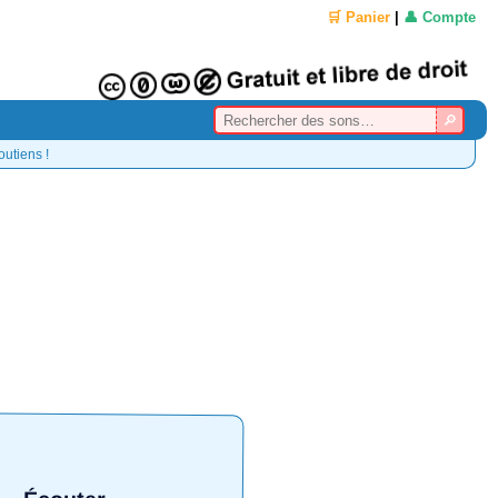
🛒 Panier
|
👤 Compte
outiens !