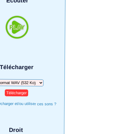
Écouter
Télécharger
harger
harger et/ou utiliser ces sons ?
Droit