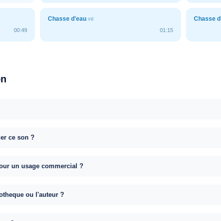
Chasse d'eau
Chasse d
#6
00:49
01:15
on
uer ce son ?
e pour un usage commercial ?
otheque ou l'auteur ?