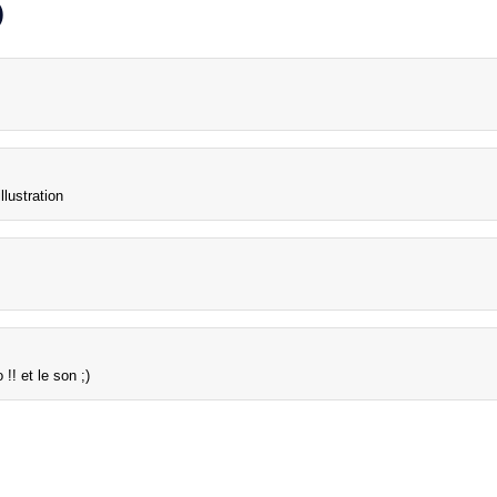
)
llustration
!! et le son ;)