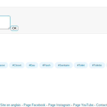
OK
asse
#Closet
#Eau
#Flush
#Sanitaire
#Toilet
#Toilette
Site en anglais
-
Page Facebook
-
Page Instagram
-
Page YouTube
-
Contact