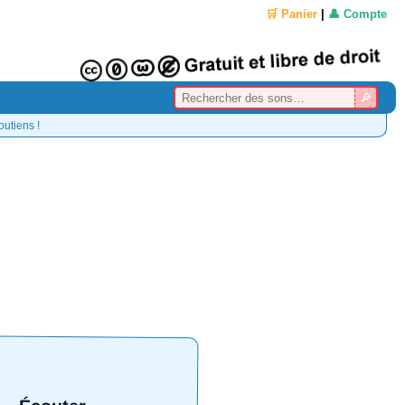
🛒 Panier
|
👤 Compte
outiens !