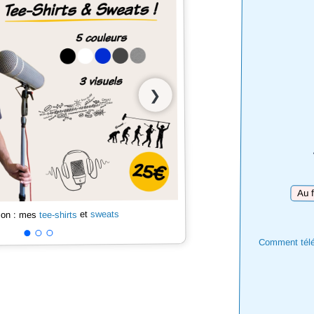
❯
Téléc
sweats
et
tee-shirts
 son : mes
Comment téléc