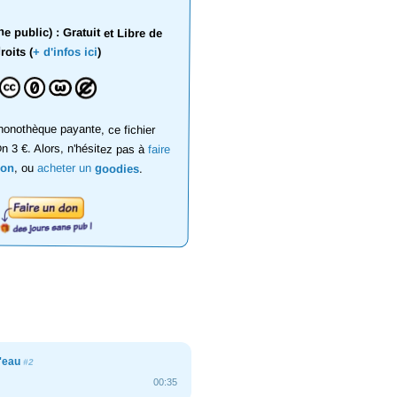
 public) : Gratuit et Libre de
roits (
+ d'infos ici
)
onothèque payante, ce fichier
on 3 €. Alors, n'hésitez pas à
faire
don
, ou
acheter un
goodies
.
'eau
#2
00:35