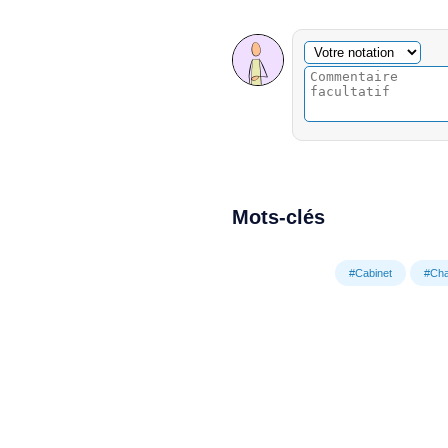
Commentaire facultatif
Votre notation
Mots-clés
#Cabinet
#Ch