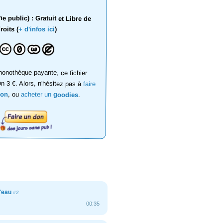
 public) : Gratuit et Libre de
roits (
+ d'infos ici
)
onothèque payante, ce fichier
on 3 €. Alors, n'hésitez pas à
faire
don
, ou
acheter un
goodies
.
'eau
#2
00:35