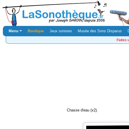
Menu ⏷
Boutique
Jeux sonores
Musée des Sons Disparus
Faites 
Chasse d'eau (x2).