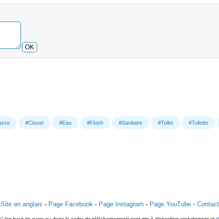
OK
asse
#Closet
#Eau
#Flush
#Sanitaire
#Toilet
#Toilette
Site en anglais
-
Page Facebook
-
Page Instagram
-
Page YouTube
-
Contact
ts" (en haut de page ou dans le cadre de téléchargement) sont mis à disposition gratuitement et
l