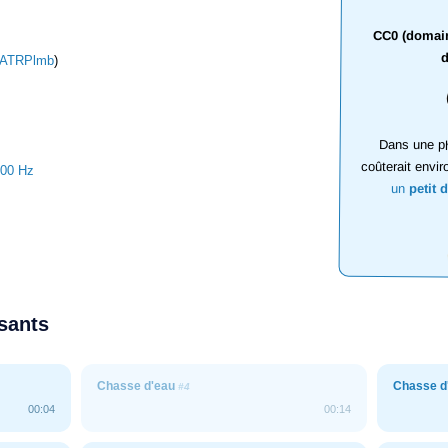
CC0 (domaine
d
ATRPlmb
)
Dans une ph
coûterait envir
000 Hz
un
petit 
ssants
Chasse d'eau
Chasse d
#4
00:04
00:14