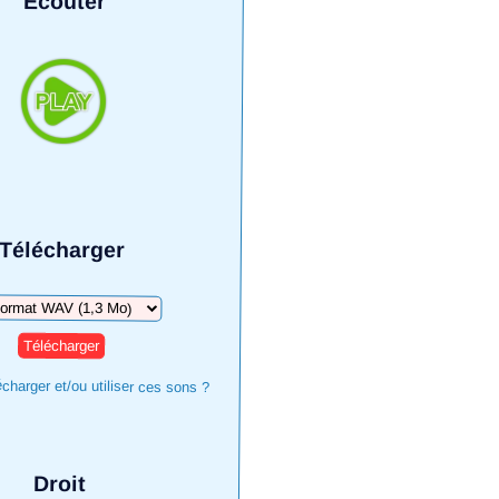
Écouter
Télécharger
harger
harger et/ou utiliser ces sons ?
Droit