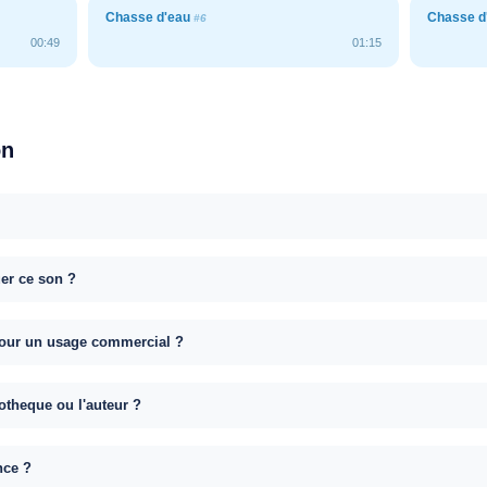
Chasse d'eau
Chasse d
#6
00:49
01:15
on
uer ce son ?
e pour un usage commercial ?
otheque ou l'auteur ?
nce ?