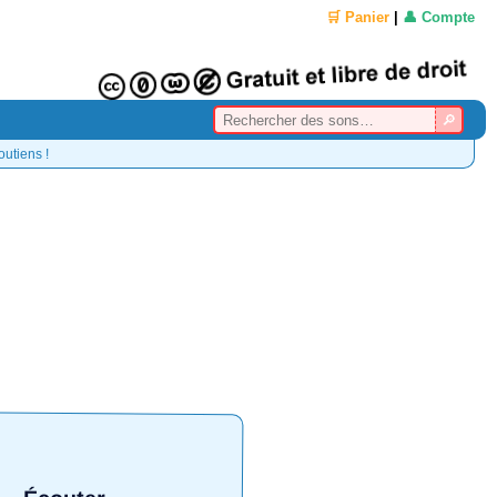
🛒 Panier
|
👤 Compte
outiens !