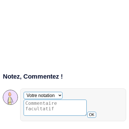
Notez, Commentez !
Commentaire facultatif
Votre notation
OK