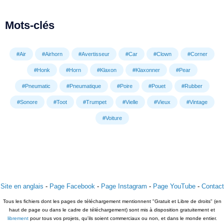
Mots-clés
#Air
#Airhorn
#Avertisseur
#Car
#Clown
#Corner
#Honk
#Horn
#Klaxon
#Klaxonner
#Pear
#Pneumatic
#Pneumatique
#Poire
#Pouet
#Rubber
#Sonore
#Toot
#Trumpet
#Vielle
#Vieux
#Vintage
#Voiture
Site en anglais
-
Page Facebook
-
Page Instagram
-
Page YouTube
-
Contact
Tous les fichiers dont les pages de téléchargement mentionnent "Gratuit et Libre de droits" (en
haut de page ou dans le cadre de téléchargement) sont mis à disposition gratuitement et
librement
pour tous vos projets, qu'ils soient commerciaux ou non, et dans le monde entier.