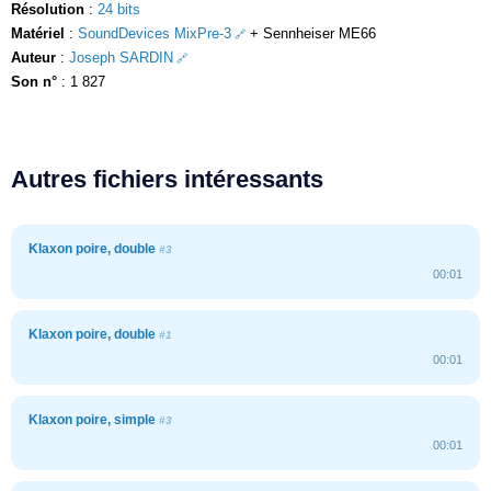
Résolution
:
24 bits
Matériel
:
SoundDevices MixPre-3
+ Sennheiser ME66
Auteur
:
Joseph SARDIN
Son n°
: 1 827
Autres fichiers intéressants
Klaxon poire, double
#3
00:01
Klaxon poire, double
#1
00:01
Klaxon poire, simple
#3
00:01