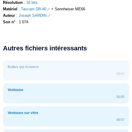
Résolution
:
16 bits
Matériel
:
Tascam DR-40
+ Sennheiser ME66
Auteur
:
Joseph SARDIN
Son n°
: 1 074
Autres fichiers intéressants
Bulles qui éclatent
00:41
Ventouse
00:05
Ventouse sur vitre
00:07