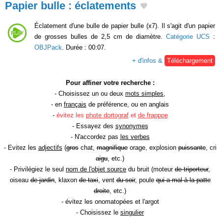
Papier bulle : éclatements
Éclatement d'une bulle de papier bulle (x7). Il s'agit d'un papier
de grosses bulles de 2,5 cm de diamètre.
Catégorie UCS
:
OBJPack
. Durée : 00:07.
+ d'infos &
Téléchargement
Pour affiner votre recherche :
- Choisissez un ou deux
mots simples
,
- en
français
de préférence, ou en anglais
-
évitez les
phote dortograf
et
de frapppe
- Essayez des
synonymes
- N'accordez pas
les verbes
- Evitez les
adjectifs
(
gros
chat,
magnifique
orage, explosion
puissante
, cri
aigu
, etc.)
- Privilégiez le seul
nom de l'objet source
du bruit (moteur
de triporteur
,
oiseau
de jardin
, klaxon
de taxi
, vent
du soir
, poule
qui a mal à la patte
droite
, etc.)
- évitez les onomatopées et l'argot
- Choisissez le
singulier