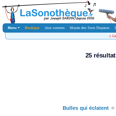
Menu ⏷
Boutique
Jeux sonores
Musée des Sons Disparus
⚠️
La
25 résulta
Bulles qui éclatent