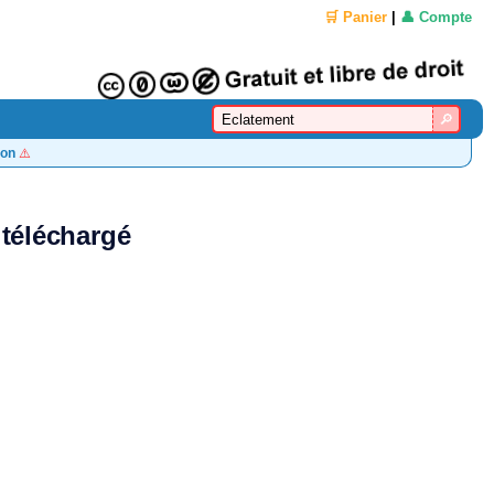
🛒 Panier
|
👤 Compte
on
⚠️
 téléchargé