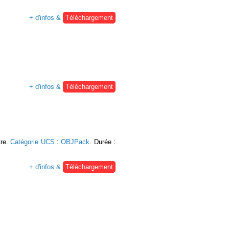
+ d'infos &
Téléchargement
+ d'infos &
Téléchargement
tre.
Catégorie UCS
:
OBJPack
. Durée :
+ d'infos &
Téléchargement