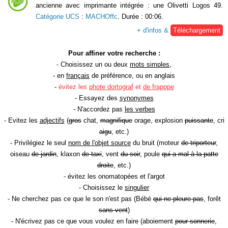
ancienne avec imprimante intégrée : une Olivetti Logos 49.
Catégorie UCS
:
MACHOffc
. Durée : 00:06.
+ d'infos &
Téléchargement
Pour affiner votre recherche :
- Choisissez un ou deux
mots simples
,
- en
français
de préférence, ou en anglais
-
évitez les
phote dortograf
et
de frapppe
- Essayez des
synonymes
- N'accordez pas
les verbes
- Evitez les
adjectifs
(
gros
chat,
magnifique
orage, explosion
puissante
, cri
aigu
, etc.)
- Privilégiez le seul
nom de l'objet source
du bruit (moteur
de triporteur
,
oiseau
de jardin
, klaxon
de taxi
, vent
du soir
, poule
qui a mal à la patte
droite
, etc.)
- évitez les onomatopées et l'argot
- Choisissez le
singulier
- Ne cherchez pas ce que le son n'est pas (Bébé
qui ne pleure pas
, forêt
sans vent
)
- N'écrivez pas ce que vous voulez en faire (aboiement
pour sonnerie
,