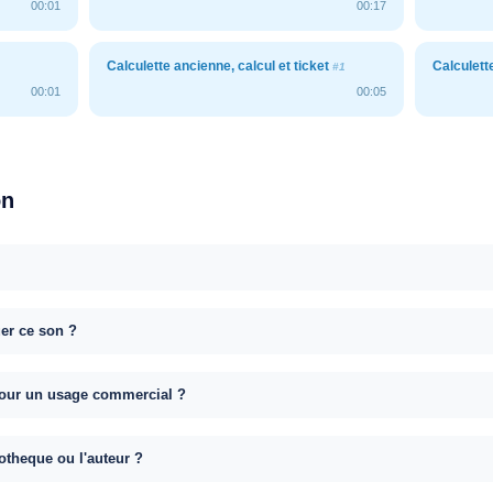
00:01
00:17
Calculette ancienne, calcul et ticket
Calculett
#1
00:01
00:05
on
uer ce son ?
e pour un usage commercial ?
otheque ou l'auteur ?