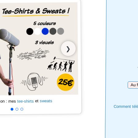
❯
Téléc
sweats
et
tee-shirts
 son : mes
Comment téléc