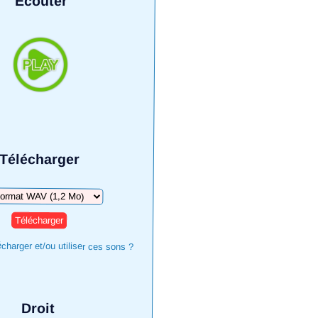
Écouter
Télécharger
harger
harger et/ou utiliser ces sons ?
Droit