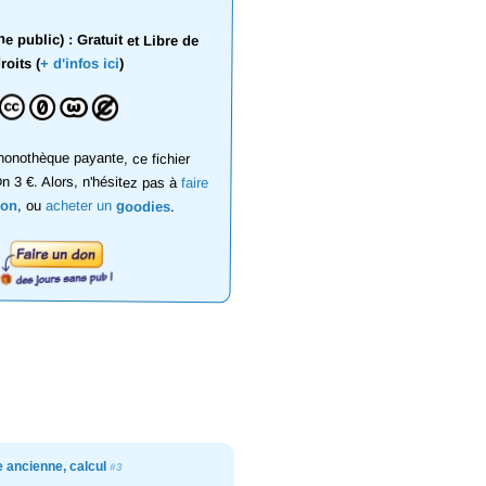
 public) : Gratuit et Libre de
roits (
+ d'infos ici
)
onothèque payante, ce fichier
on 3 €. Alors, n'hésitez pas à
faire
don
, ou
acheter un
goodies
.
e ancienne, calcul
#3