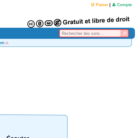
🛒 Panier
|
👤 Compte
on
⚠️