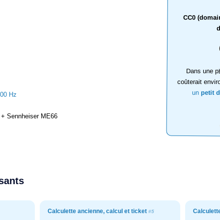
CC0 (domaine
d
Dans une ph
coûterait envir
un
petit 
000 Hz
+ Sennheiser ME66
ssants
Calculette ancienne, calcul et ticket
Calculett
#5