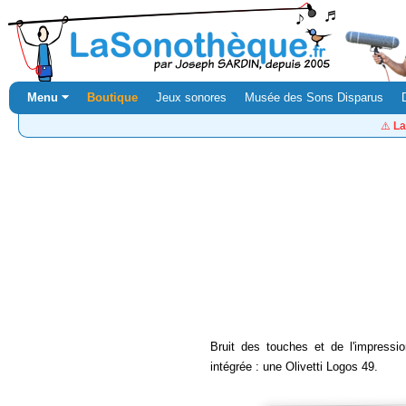
Menu ⏷
Boutique
Jeux sonores
Musée des Sons Disparus
⚠️
La
Bruit des touches et de l'impressi
intégrée : une Olivetti Logos 49.