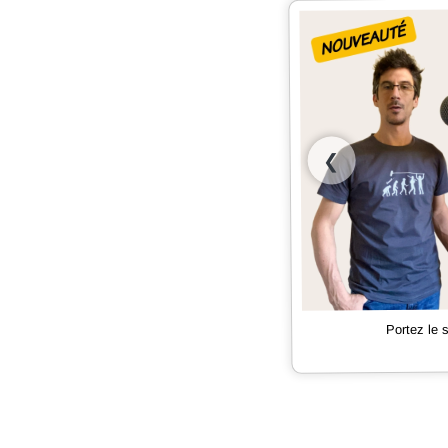
❮
Portez le