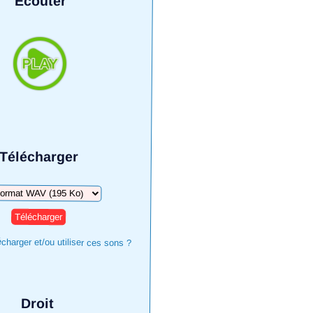
Écouter
Télécharger
harger
harger et/ou utiliser ces sons ?
Droit