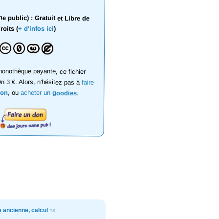
 public) : Gratuit et Libre de
roits (
+ d'infos ici
)
onothèque payante, ce fichier
on 3 €. Alors, n'hésitez pas à
faire
don
, ou
acheter un
goodies
.
e ancienne, calcul
#3