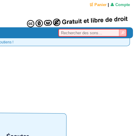
🛒 Panier
|
👤 Compte
outiens !