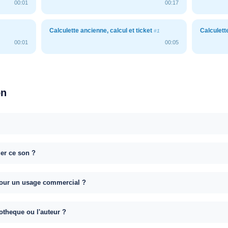
00:01
00:17
Calculette ancienne, calcul et ticket
Calculett
#1
00:01
00:05
on
uer ce son ?
e pour un usage commercial ?
otheque ou l'auteur ?