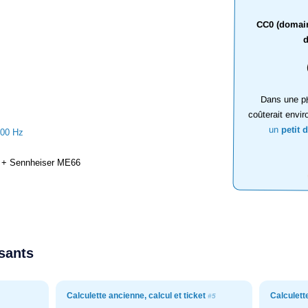
CC0 (domaine
d
Dans une ph
coûterait envir
un
petit 
000 Hz
+ Sennheiser ME66
ssants
Calculette ancienne, calcul et ticket
Calculett
#5