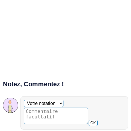
Notez, Commentez !
Commentaire facultatif
Votre notation
OK