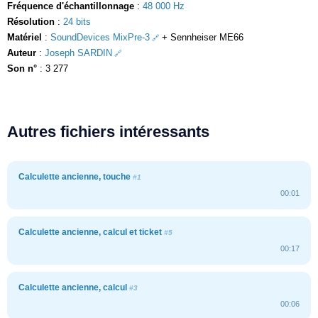
Fréquence d'échantillonnage
:
48 000 Hz
Résolution
:
24 bits
Matériel
:
SoundDevices MixPre-3
+ Sennheiser ME66
Auteur
:
Joseph SARDIN
Son n°
: 3 277
Autres fichiers intéressants
Calculette ancienne, touche
#1
00:01
Calculette ancienne, calcul et ticket
#5
00:17
Calculette ancienne, calcul
#3
00:06