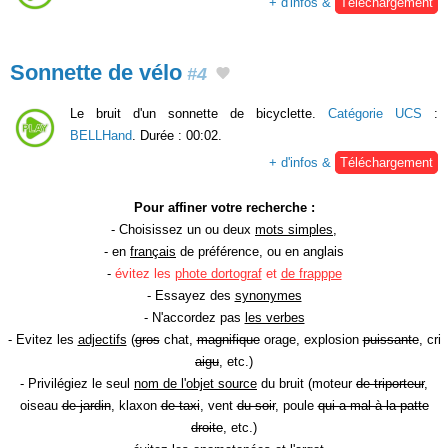
+ d'infos &
Téléchargement
Sonnette de vélo
#4
Le bruit d'un sonnette de bicyclette.
Catégorie UCS
:
BELLHand
. Durée : 00:02.
+ d'infos &
Téléchargement
Pour affiner votre recherche :
- Choisissez un ou deux
mots simples
,
- en
français
de préférence, ou en anglais
-
évitez les
phote dortograf
et
de frapppe
- Essayez des
synonymes
- N'accordez pas
les verbes
- Evitez les
adjectifs
(
gros
chat,
magnifique
orage, explosion
puissante
, cri
aigu
, etc.)
- Privilégiez le seul
nom de l'objet source
du bruit (moteur
de triporteur
,
oiseau
de jardin
, klaxon
de taxi
, vent
du soir
, poule
qui a mal à la patte
droite
, etc.)