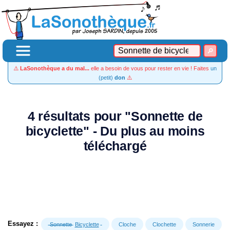
⚠️
LaSonothèque a du mal...
elle a besoin de vous pour rester en vie ! Faites
un
(petit)
don
⚠️
4 résultats pour "Sonnette de
bicyclette" - Du plus au moins
téléchargé
Essayez :
Sonnette
Bicyclette
Cloche
Clochette
Sonnerie