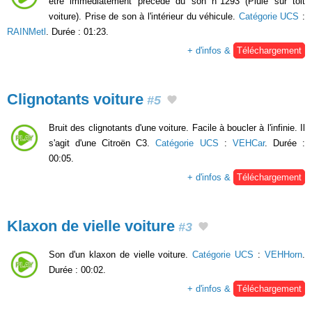
être immédiatement précédé du son n°1293 (Pluie sur toit
voiture). Prise de son à l'intérieur du véhicule.
Catégorie UCS
:
RAINMetl
. Durée : 01:23.
+ d'infos &
Téléchargement
Clignotants voiture
#5
Bruit des clignotants d'une voiture. Facile à boucler à l'infinie. Il
s'agit d'une Citroën C3.
Catégorie UCS
:
VEHCar
. Durée :
00:05.
+ d'infos &
Téléchargement
Klaxon de vielle voiture
#3
Son d'un klaxon de vielle voiture.
Catégorie UCS
:
VEHHorn
.
Durée : 00:02.
+ d'infos &
Téléchargement