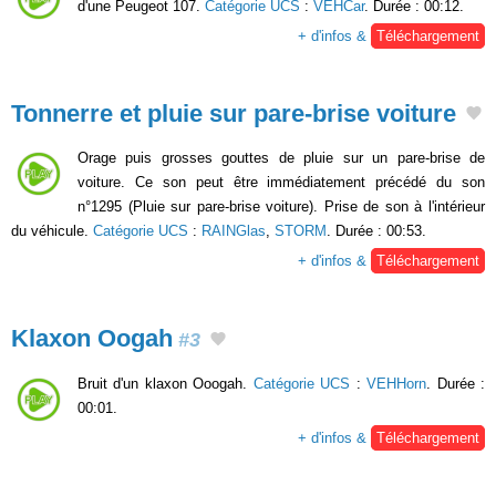
d'une Peugeot 107.
Catégorie UCS
:
VEHCar
. Durée : 00:12.
+ d'infos &
Téléchargement
Tonnerre et pluie sur pare-brise voiture
Orage puis grosses gouttes de pluie sur un pare-brise de
voiture. Ce son peut être immédiatement précédé du son
n°1295 (Pluie sur pare-brise voiture). Prise de son à l'intérieur
du véhicule.
Catégorie UCS
:
RAINGlas
,
STORM
. Durée : 00:53.
+ d'infos &
Téléchargement
Klaxon Oogah
#3
Bruit d'un klaxon Ooogah.
Catégorie UCS
:
VEHHorn
. Durée :
00:01.
+ d'infos &
Téléchargement