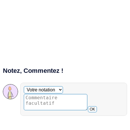
Notez, Commentez !
Commentaire facultatif
Votre notation
OK