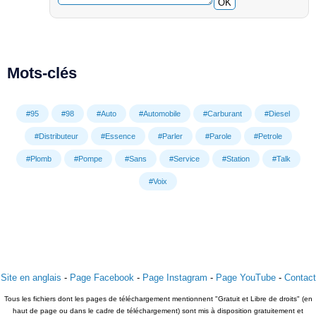
OK
Mots-clés
#95
#98
#Auto
#Automobile
#Carburant
#Diesel
#Distributeur
#Essence
#Parler
#Parole
#Petrole
#Plomb
#Pompe
#Sans
#Service
#Station
#Talk
#Voix
Site en anglais
-
Page Facebook
-
Page Instagram
-
Page YouTube
-
Contact
Tous les fichiers dont les pages de téléchargement mentionnent "Gratuit et Libre de droits" (en
haut de page ou dans le cadre de téléchargement) sont mis à disposition gratuitement et