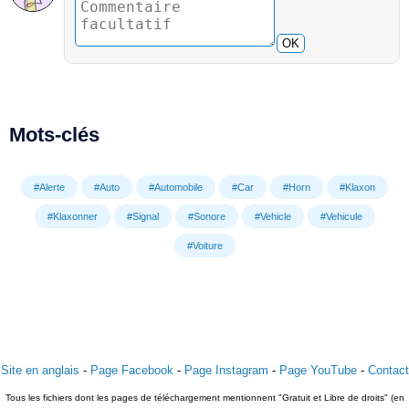
OK
Mots-clés
#Alerte
#Auto
#Automobile
#Car
#Horn
#Klaxon
#Klaxonner
#Signal
#Sonore
#Vehicle
#Vehicule
#Voiture
Site en anglais
-
Page Facebook
-
Page Instagram
-
Page YouTube
-
Contact
Tous les fichiers dont les pages de téléchargement mentionnent "Gratuit et Libre de droits" (en