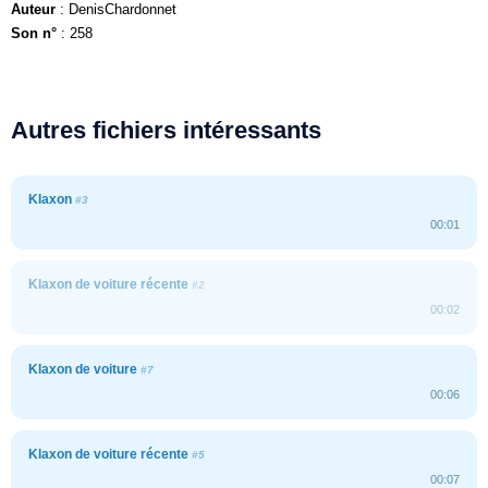
Auteur
: DenisChardonnet
Son n°
: 258
Autres fichiers intéressants
Klaxon
#3
00:01
Klaxon de voiture récente
#2
00:02
Klaxon de voiture
#7
00:06
Klaxon de voiture récente
#5
00:07