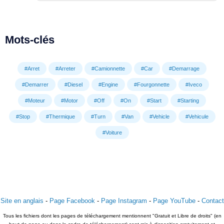
Mots-clés
#Arret
#Arreter
#Camionnette
#Car
#Demarrage
#Demarrer
#Diesel
#Engine
#Fourgonnette
#Iveco
#Moteur
#Motor
#Off
#On
#Start
#Starting
#Stop
#Thermique
#Turn
#Van
#Vehicle
#Vehicule
#Voiture
Site en anglais
-
Page Facebook
-
Page Instagram
-
Page YouTube
-
Contact
Tous les fichiers dont les pages de téléchargement mentionnent "Gratuit et Libre de droits" (en