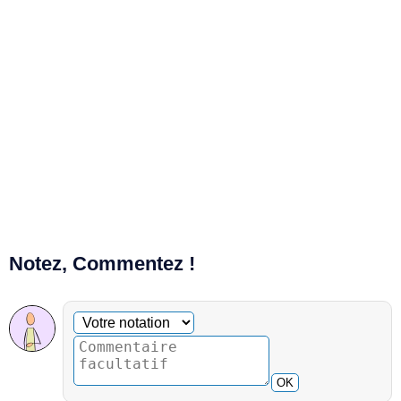
Notez, Commentez !
Commentaire facultatif
Votre notation
OK