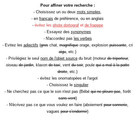
Pour affiner votre recherche :
- Choisissez un ou deux
mots simples
,
- en
français
de préférence, ou en anglais
-
évitez les
phote dortograf
et
de frapppe
- Essayez des
synonymes
- N'accordez pas
les verbes
- Evitez les
adjectifs
(
gros
chat,
magnifique
orage, explosion
puissante
, cri
aigu
, etc.)
- Privilégiez le seul
nom de l'objet source
du bruit (moteur
de triporteur
,
oiseau
de jardin
, klaxon
de taxi
, vent
du soir
, poule
qui a mal à la patte
droite
, etc.)
- évitez les onomatopées et l'argot
- Choisissez le
singulier
- Ne cherchez pas ce que le son n'est pas (Bébé
qui ne pleure pas
, forêt
sans vent
)
- N'écrivez pas ce que vous voulez en faire (aboiement
pour sonnerie
,
vagues
pour s'endormir
)