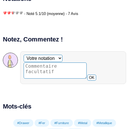
- Noté
5.1
/
10
(moyenne) - 7 Avis
Notez, Commentez !
Commentaire facultatif
Votre notation
OK
Mots-clés
#Drawer
#Fer
#Furniture
#Metal
#Metallique