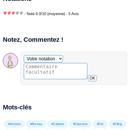
- Noté
6.0
/
10
(moyenne) - 5 Avis
Notez, Commentez !
Commentaire facultatif
Votre notation
OK
Mots-clés
#Armoire
#Bureau
#Cabinet
#Classeur
#Fer
#Filing