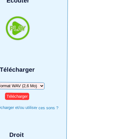
Écouter
Télécharger
harger
harger et/ou utiliser ces sons ?
Droit