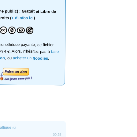
 public) : Gratuit et Libre de
roits (
+ d'infos ici
)
onothèque payante, ce fichier
on 4 €. Alors, n'hésitez pas à
faire
don
, ou
acheter un
goodies
.
tallique
#2
00:28