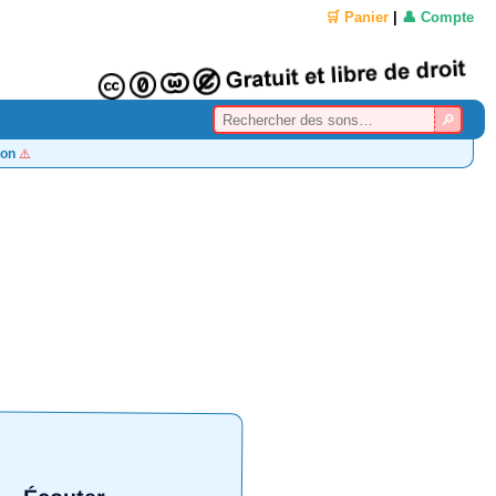
🛒 Panier
|
👤 Compte
on
⚠️