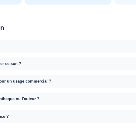
on
uer ce son ?
e pour un usage commercial ?
otheque ou l'auteur ?
nce ?