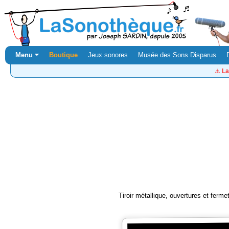
Menu ⏷
Boutique
Jeux sonores
Musée des Sons Disparus
⚠️
La
Tiroir métallique, ouvertures et ferme