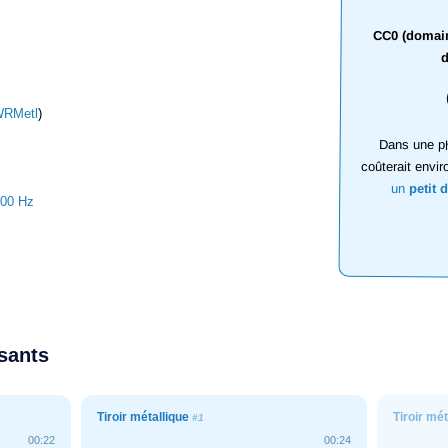
CC0 (domaine
d
RMetl
)
Dans une ph
coûterait envir
un
petit 
000 Hz
ssants
Tiroir métallique
Tiroir mé
#1
00:22
00:24