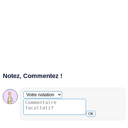
Notez, Commentez !
Commentaire facultatif
Votre notation
OK