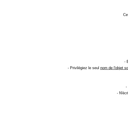
Cet
- 
- Privilégiez le seul
nom de l'objet s
-
- N'éc