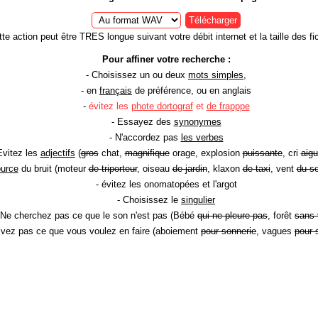
Télécharger
te action peut être TRES longue suivant votre débit internet et la taille des fic
Pour affiner votre recherche :
- Choisissez un ou deux
mots simples
,
- en
français
de préférence, ou en anglais
-
évitez les
phote dortograf
et
de frapppe
- Essayez des
synonymes
- N'accordez pas
les verbes
Evitez les
adjectifs
(
gros
chat,
magnifique
orage, explosion
puissante
, cri
aigu
ource
du bruit (moteur
de triporteur
, oiseau
de jardin
, klaxon
de taxi
, vent
du so
- évitez les onomatopées et l'argot
- Choisissez le
singulier
 Ne cherchez pas ce que le son n'est pas (Bébé
qui ne pleure pas
, forêt
sans 
rivez pas ce que vous voulez en faire (aboiement
pour sonnerie
, vagues
pour 