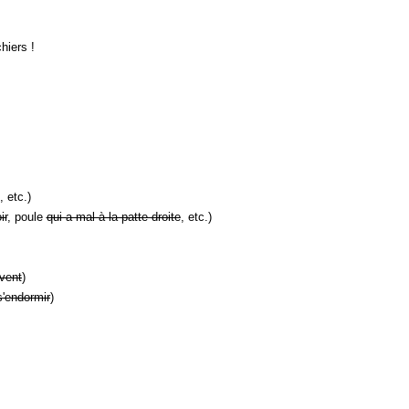
hiers !
, etc.)
ir
, poule
qui a mal à la patte droite
, etc.)
vent
)
s'endormir
)