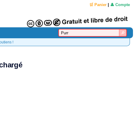
🛒 Panier
|
👤 Compte
outiens !
échargé