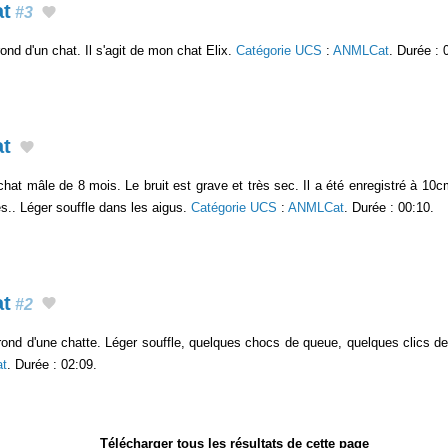
at
#3
nd d'un chat. Il s'agit de mon chat Elix.
Catégorie UCS
:
ANMLCat
. Durée : 
at
hat mâle de 8 mois. Le bruit est grave et très sec. Il a été enregistré à 1
rès.. Léger souffle dans les aigus.
Catégorie UCS
:
ANMLCat
. Durée : 00:10.
at
#2
nd d'une chatte. Léger souffle, quelques chocs de queue, quelques clics de r
t
. Durée : 02:09.
Télécharger tous les résultats de cette page