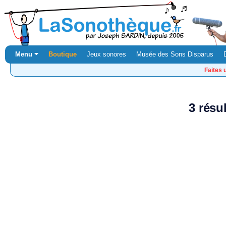
Menu ⏷
Boutique
Jeux sonores
Musée des Sons Disparus
Faites 
3 résu