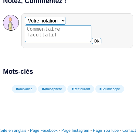
Notez, Commentez !
Commentaire facultatif
Votre notation
OK
Mots-clés
#Ambiance
#Atmosphere
#Restaurant
#Soundscape
Site en anglais
-
Page Facebook
-
Page Instagram
-
Page YouTube
-
Contact