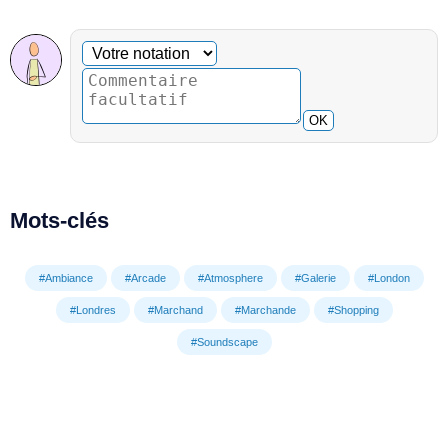
Commentaire facultatif
Votre notation
OK
Mots-clés
#Ambiance
#Arcade
#Atmosphere
#Galerie
#London
#Londres
#Marchand
#Marchande
#Shopping
#Soundscape